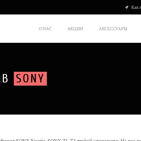
Как 
О НАС
АКЦИИ
АКСЕССУАРЫ
ОВ
SONY
фонов SONY Xperia, SONY Z1-Z4 любой сложности. На все 