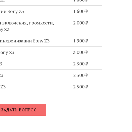
ии Sony Z3
1 600 ₽
 включения, громкости,
2 000 ₽
y Z3
синхронизации Sony Z3
1 900 ₽
ony Z3
3 000 ₽
3
2 300 ₽
Z3
2 300 ₽
 Z3
2 500 ₽
ЗАДАТЬ ВОПРОС