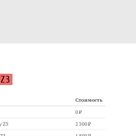
 Z3
Стоимость
0 ₽
y Z3
2 300 ₽
 Z3
1 800 ₽