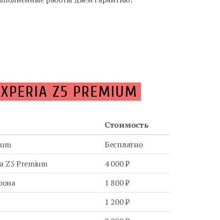
 XPERIA Z5 PREMIUM
Стоимость
ium
Бесплатно
ia Z5 Premium
4 000 ₽
фона
1 800 ₽
я
1 200 ₽